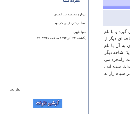
نظرات شما
درباره
مدرسه دار الفنون
مطالب تان خیلی کم بود
یرد و با نام
صبا طیبی
ه ای دیگر از
يكشنبه ۲۴ آذر ۱۳۹۲ ساعت ۲۱:۴۷:۴۵
به آن با نام
 یک شاخه دیگر
شت رامجرد می
داث شده اند .
 سیاه زار به
نظر بعد
درباره
جمعه مسجد اردبیل
سلام واسه من خیلی خوب اگه کلیپ هم دارید بذارید دارم
روش کار میکنم ممنون
محمد حسین خانی
شنبه ۲۷ مهر ۱۳۹۲ ساعت ۲۰:۲۸:۲۴