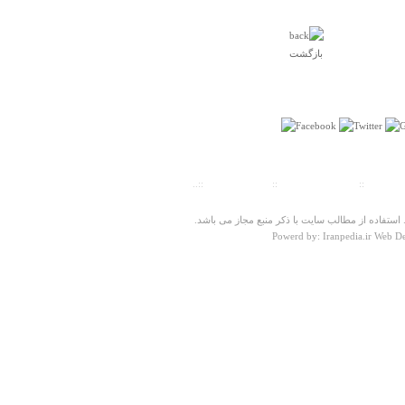
بازگشت
درباره
جنگلهای منطقه بانه
مناطق غربی کردستان عالیه خصوصا اورامانات کردستان که
ت سنجی
::
پیش شماره شهرها
::
تلفنهای ضروری
::..
بدون افراق بهشت ایرانه
ستفاده از مطالب سایت با ذکر منبع مجاز می باشد.
رسول خانی
Powerd by: Iranpedia.ir Web D
شنبه ۱۶ شهريور ۱۳۹۲ ساعت ۱۱:۳۳:۴۵
درباره
بقعه بی بی شهر بانو