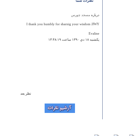
نظرات شما
درباره
مسجد چورس
I thank you humbly for sharnig your wisdom JJWY
Evaline
يكشنبه ۱۸ دي ۱۳۹۰ ساعت ۱۳:۴۸:۱۹
نظر بعد
درباره
جزيره اسلامي( شاهي)
جزیره آب و هوای خشکی دارد جای دیدنی هم نداره جایی
بیهوده ای هستش ممنون
mansurifar
يكشنبه ۱۲ بهمن ۱۳۹۳ ساعت ۲۰:۰۶:۰۲