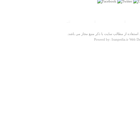
ت سنجی
::
پیش شماره شهرها
::
تلفنهای ضروری
::..
ستفاده از مطالب سایت با ذکر منبع مجاز می باشد.
Powerd by: Iranpedia.ir Web D
درباره
امامزاده موسی مبرقع
ياابتا ! موسي مبرقع ! روحي فداك ! وروحي فدا جداك
محمدبن علي __وعلي بن موسي عليهما وعليك وعليكم
وعليهم السلام
سيدمحمدتقوي بهبهاني
چهارشنبه ۰۱ آبان ۱۳۸۷ ساعت ۰۷:۲۵:۰۱
درباره
ییلاقات مسکون