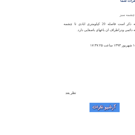
رات شما
چشمه سبز
لارم به ذکر است فاصله 20 کیلومتری ابادی تا چشمه
 دائمی ودراطراف ان باغهای باصفایی دارد.
نظر بعد
نقش بهرام
hich axs az in as
۲۳:۵۴