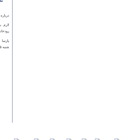
نظ
درباره
رودخانه
پازسا
شنبه ۱۵ شهريور ۱۳۹۳ ساعت ۱۷:۳۷:۲۵
درباره
arnist?
shirin
يكشنبه ۲۲ مرداد ۱۳۹۱ ساعت :۱۰