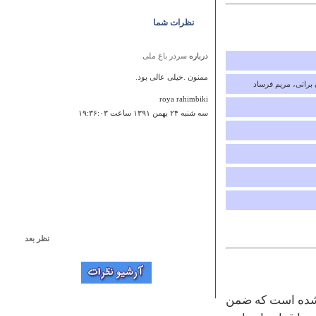
نظرات شما
درباره
سردر باغ ملی
ممنون .خیلی عالی بود.
ن براتی، مریم فرساد
roya rahimbiki
سه شنبه ۲۴ بهمن ۱۳۹۱ ساعت ۱۹:۳۶:۰۳
نظر بعد
درباره
دریاچه تار دماوند
سلام تمام مسیرها ی منتهی به دریاچه از نظر زیر ساخت
جادهای افتضاح می باشد. لطفا ترتیب اثر دهید
ه شده است که ضمن
مشهدی