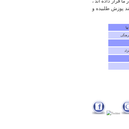
ا قرار داده اند ،
چهارشنبه ۰۳ مهر ۱۳۹۲ ساعت ۰۹:۱۰:۴۴
ند پوزش طلبیده و
ها
رهنگی
ژاد
درباره
غار هیزج
روستای باحالیه یکبار ببینید عاشق باغها و کوهستانش میشید.
برای اطلاع بیشتر وبلاگ http://hizaji.blogfa.com روببینید
محمد مختاری
پنجشنبه ۰۱ فروردين ۱۳۹۲ ساعت ۱۶:۵۷:۰۵