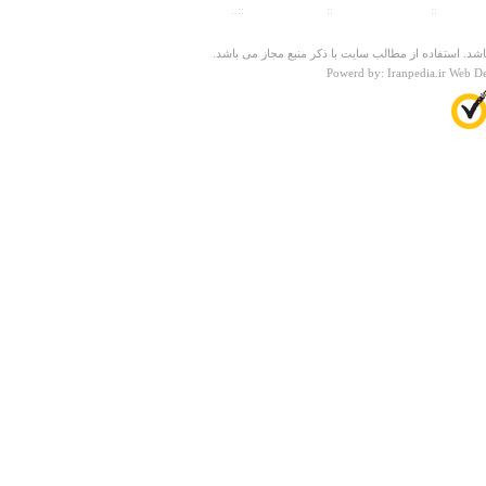
ت سنجی
::
پیش شماره شهرها
::
تلفنهای ضروری
::..
درباره
مسجد جامع دزک
شد. استفاده از مطالب سایت با ذکر منبع مجاز می باشد.
من سراوانی هستم خودم به آن مسجد رفتم مسجدی بسیار
Powerd by: Iranpedia.ir Web D
قدیفی
مهران نعمتی زاده
دوشنبه ۰۶ خرداد ۱۳۹۲ ساعت ۰۹:۵۶:۳۱
درباره
محور بابلسر – فرح آباد و بهشهر – گرگان
عالییییی بود
فائزه اقامیری
شنبه ۰۵ بهمن ۱۳۹۲ ساعت ۱۹:۵۰:۰۷