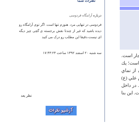
نظرات شما
درباره
آرامگاه فردوسی
فردوسی در تنهایی مرد. هنوزم تنها است. اگر توی آرامگاه رو
دیده باشید که غیر از چندتا نقش برجسته ی گچی چیز دیگه
ای نیست،دقیقا این مطلب رو درک می کنید
سه شنبه ۲۰ اسفند ۱۳۹۲ ساعت ۱۷:۴۳:۲۴
جار است‌.
است‌؛ يك‌
از نماي‌
علي‌ (ع‌)
 در داخل‌
 اين‌ بنا
نظر بعد
درباره
آرامگاه فردوسی
گناه میبود اگر مینوشتید که این آرامگاه بزرگ مرد ادبیات
ایران ، در زمان رضا شاه و بکمک آلمانها که بر گذار کننده
هزاره فردوسی بودند بنا گردید و افتتاه شد ؟،