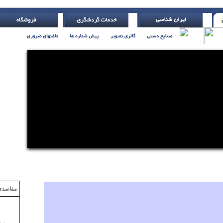
ارم برسد ، پر کن ( اچ. جکسون )
مقاصدی که با ۲ میلیون تومان