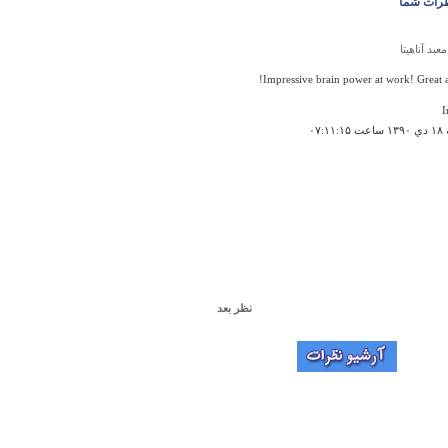
رات شما
معبد آناهیتا
Impressive brain power at work! Great 
I
۰۷:۱
نظر بعد
امامزاده سیدنصرالدین
 وتشکر باتوجه به شجره نامه ای که دست به دست به
ه وهمچنین تصویر کتابی ازکتابخانه ایت الله مرعشی
ه تطابق کامل باشجره نامه دارد این امامزاده
رالدین یاناصرالدین از اولاد امام
اقرمیباشد.مطلب جالب اینکه حتی به محل دفن