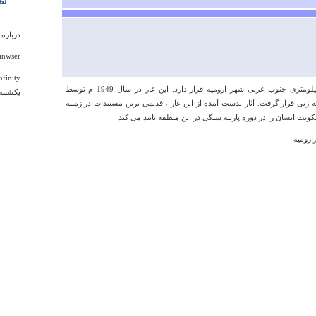
نظ
درباره
anwser!
nfinity
این غار در کوهی به همین نام در هجده کیلومتری جنوب غربی شهر ارومیه قرار دارد. این غار در سال 1949 م توسط
يكشنبه ۱۸ دي ۱۳۹۰ ساعت ۱:۱۵
 زنی قرار گرفت. آثار بدست آمده از این غار ، قدیمی ترین مستندات در زمینه
ت انسان را در دوره پارینه سنگی در این منطقه تایید می کند
ارومیه
درباره
باسلام
مارسید
نجفی ک
سیدنص
محمدب