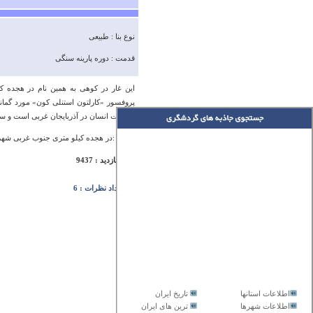
نوع بنا : طبیعی
قدمت : دوره پارینه سنگی
پروفسور «کارلتون استنلی کون» مورد گمانه
سکونت انسان در آذربایجان غربی است و سکون
آدرس :در هجده کیلو متری جنوب غربی شهر
تعداد بازدید : 9437
تعداد نظرات : 6
اطلاعات استانها
تاریخ ایران
اطلاعات شهرها
ترین های ایران