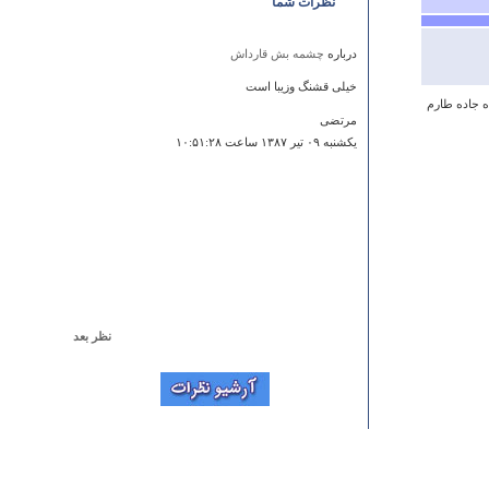
نظرات شما
درباره
چشمه بش قارداش
خیلی قشنگ وزیبا است
ه جاده طارم
مرتضی
يكشنبه ۰۹ تير ۱۳۸۷ ساعت ۱۰:۵۱:۲۸
نظر بعد
درباره
کافر گنبد
سلام. به نظر مکان خاص و جالبی می باشد.ما جمعه 29
فروردین 93 با اعضای انجمن راهنمایان قزوین قصد رفتن به
این مکان رو داریم. سپاس از شما
آرمین آچاک