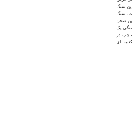
hvh_z
طراف این سنگ
دوشنبه ۱۳ شهريور ۱۳۹۱ ساعت ۰۹:۵۶:۰۶
ت. سنگ
بین صحن
سنگی یک
 چپ در
بیه ای
درباره
بافت قديمي شهر سنندج
سلام اين اطلاعات بسيار جالب هستند من چهارباغي هستم
واين اسمها برايم ياداور بزرگان است ولي اگر عكس هم باشد
عالي است موفق باشي در زنده نگه داشتن اصالت اين
فرهنگ غني
شايان
شنبه ۲۷ مهر ۱۳۹۲ ساعت ۰۱:۴۱:۰۲