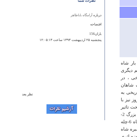
نظرات شما
درباره
آرامگاه باباطاهر
افتضاحه
باران156
پنجشنبه ۲۵ ارديبهشت ۱۳۹۳ ساعت ۱۲:۰۵:۱۳
ار شاه
م دیگری
خی ، در
 شاهان
ریخی به
نظر بعد
 نیز با
درباره
مسجد جامع پامنار سنگسر(مهدیشهر)
ت تاثیر
با سلام . این مکان تاریخی در شهرستان مهدیشهر و شهر
قرار می دهد.بناهای متعلق به بقعه شیخ صفی عبارت اند از: 1-در ورودی و حیاط بزرگ 2-
سنگسر واقع شده که به اشتباه شهر سمنان درج شده است
حیاط کوچک یا دالان روباز صحن بقعه 3-مسجد جنت سرا 4-حیاط مقابر 5-شهید گاه 6-چله
. خواهشا مناطق تاریخی شهرهای دیگر را به نام خود ثبت
بره شاه
نفرمایید .
 امروزه اثری