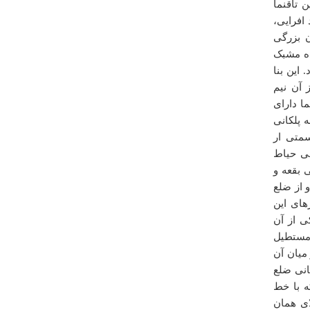
 تاقنما
در برخی منابع، قدمت پل به دوره ی سلجوقی نسبت داده
افرایی،
شده است.مصالح این پل از خشت و ساروج تهیه شده و
ن بزرگی
برجسته ترین آثار تاریخی شهر است که هم اکنون نیز مورد
ده مشبک
استفاده عابر پیاده قرار می گیرد و دو منطقه بازار و گلشن
این بنا
لنگرود را به هم متصل می کند.
 آن نیم
محمد
ا دارای
يكشنبه ۲۴ خرداد ۱۳۹۴ ساعت ۱۱:۵۶:۳۸
 پلکانی
متی ار
قی حیاط
 بقعه و
 از ضلع
درباره
مدرسه نیم آورد
های این
به نظر من برای معرفی یک بنا عکس جزء اصلی ترین
ی از آن
چیزهاست که متاسفانه این اتفاق برای مدرسه نیم آورد
ی مستطیل
نیفتاده است.در ضمن عکس ها نیز باید به طور گویا باشند نه
یان آن
به صورت خیلی جزئی از بنا
انی ضلع
الهام کاویانی
 با خط
سه شنبه ۰۱ مهر ۱۳۹۳ ساعت ۲۰:۲۵:۵۸
ای همان