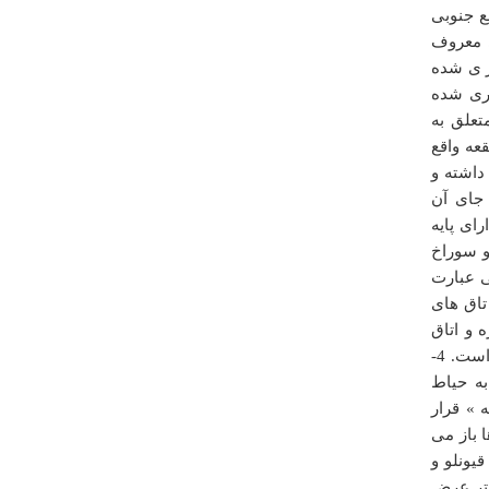
 جنوبی
 معروف
ر ی شده
ری شده
تعلق به
درباره
مدرسه غياثيه(خرگرد)
 بقعه واقع
باسلام ممنون از سایت خوبتون. فط پیش شماره خوافو
اشته و
اشتباه نوشتین پیش شمارش اینه:0532422
ه جای آن
نوید نوع پرست
اند که دارای پایه
جمعه ۱۶ فروردين ۱۳۹۲ ساعت ۲۰:۵۴:۰۴
و سوراخ
ی عبارت
تاق های
 و اتاق
متولی پوشیده است از کاشی و بر بالای هر سه ،آیات قرآنی، معرق کاری شده است. 4-
ه حیاط
 » قرار
درباره
ساحل بندر گز
 باز می
یونلو و
ساحل دنج وزیبایی داره حتما یه سفر برید
قبره که دو متر طول و 45 سانتی متر عرض