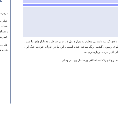
نظ
درباره
خیلی م
هستند 
روستاه
عمارت 
 ارومیه در بالای یک تپه باستانی متعلق به هزاره اول ق. م بر ساحل رود نازلوچای بنا شد .
علی ص
نگهای رسوبی گندمی رنگ ساخته شده است . این بنا در جریان حوادث جنگ اول
شنبه ۰۷ فروردين ۱۳۹۵ ساعت ۱۶:۲۲:۵۲
های اخیر مرمت و بازسازی شد .
درباره
واقعا 
خلیلی
پنجشنبه ۰۸ مرداد ۱۳۹۴ ساعت 