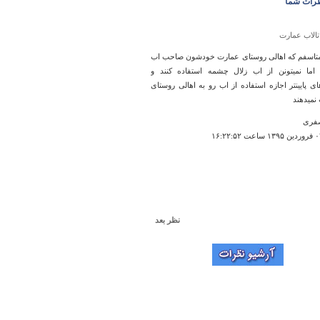
رات شما
تالاب عمارت
تاسفم که اهالی روستای عمارت خودشون صاحب اب
اما نمیتونن از اب زلال چشمه استفاده کنند و
ای پایینتر اجازه استفاده از اب رو به اهالی روستای
نمیدهند
فری
نظر بعد
منطقه جنگلی اردل
طبیعت اردل بکر و بی نظیره
۱۶:۵۶:۵۵