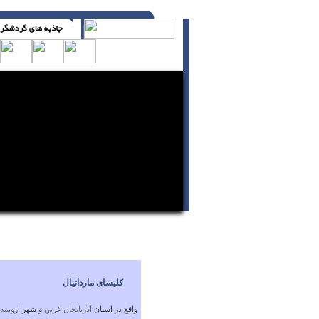
سخن پوچ ، به صدای بلند تر نیاز دارد ( با تلر ی
کلیسای ماردانیال
واقع در استان
آذربايجان غربي
و شهر
ارومیه