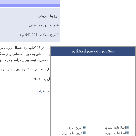
نوع بنا : تاریخی
قدمت : دوره ساسانی
( تاریخ میلادی : 224-642 م )
این کلیسا در 25 کیلومتری شمال
این کلیسا متعلق به دوره ساسانی و از س
جهانی به صورت نیمه ویران درآمد و در سال
آدرس :ارومیه - در 25 کیلومتری شمال ارومیه در بالای یک تپه باستانی بر ساحل رود نازلوچای
تعداد بازدید : 7858
تعداد نظرات : 10
اطلاعات استانها
تاریخ ایران
اطلاعات شهرها
ترین های ایران