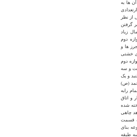
ن ها به
مسئولین در آن زمان این اشتباه فاحش را انجام دادند و در
رتعدادی
حوزه استحفاظی سامان قرار گرفت. 3- اگر هم قرار باشد
(که به هیچ وجه اینگونه نیست
ی از نظر
ر گرفتن
امور فرهنگی امامزاده باباپیراحمد عیله السلام شهر بن
ل زیاد
دوشنبه ۲۸ دي ۱۳۹۴ ساعت ۲۰:۱۲:۴۰
ازه دوم
رز ها و
درباره
ای خشتی
به نام خدا این روستا در اطراف اردکان نزدیک عقدا واقع
وازه دوم
شده است و اصلا به تفت ربطی ندارد لطفا نسبت به تصحیح
ست و سه
این مطلب اقدام فرمایید تا اطلاعات این سایت موثق و
بد و یک
درست بماند حامد میر حسینی
مد (ص)
حامد میرحسینی
ام رابه
شنبه ۲۷ مهر ۱۳۸۷ ساعت ۲۲:۲۲:۴۳
 و اتاق
خته شده
هد چاهی
به قسمت
ه بنای
ه طبقه
درباره
بنای امامزاده حيات الغيب وگنبد الياس