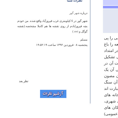
نظرات شما
درباره
شهر گور
شهر گور در 6 کیلومتری غرب فیروزآباد واقع شده. من خودم
بچه فیروزابادم از روی نقشه ها هم کاملا مشخصه.(نقشه
گوگل و ovi )
ی را پی
مسلم
 را باغ
پنجشنبه ۰۸ فروردين ۱۳۹۲ ساعت ۱۹:۵۲:۱۹
 امتداد
سمت و38 ‏برج دیده بانی تشکیل
یب 520 و35 ‏متر و مساحت آن در
 شمال شرقی آن یک
ان مصون
نظر بعد
 آن سنگ
درباره
امامزاده بابا پیر احمد
ارت اند
انه های
با سلام اولا اسناد موجود دال بر این است که آستان مقدس
امامزاده باباپیراحمد علیه السلام مربوط به 500 سال پیش
ی شهری،
است که این سند موجود است و در آن قید شده است که در
کان های
باغات ملاسجان بن قرار دارد. 2- این اشتباه فاهش برمی
(عمومی)
گردد به زمانی که قرار شده به سامان بخشداری بدهند و