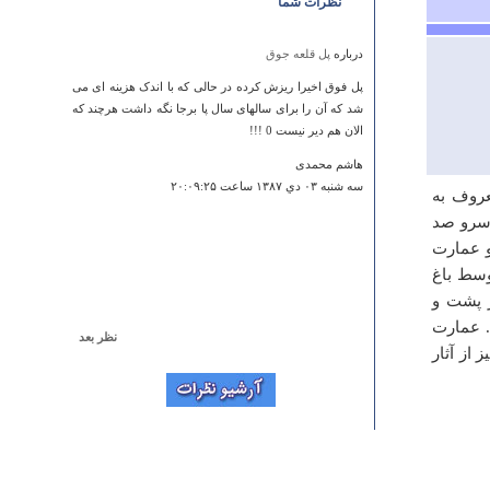
نظرات شما
درباره
پل قلعه جوق
پل فوق اخیرا ریزش کرده در حالی که با اندک هزینه ای می
شد که آن را برای سالهای سال پا برجا نگه داشت هرچند که
الان هم دیر نیست 0 !!!
هاشم محمدی
سه شنبه ۰۳ دي ۱۳۸۷ ساعت ۲۰:۰۹:۲۵
عروف به
 سرو صد
و عمارت
وسط باغ
ر پشت و
. عمارت
نظر بعد
از آثار
درباره
قلعه چهکندوک
سلام در مورد چهکندوک بیشتر بنویس مرسی
فاطیما
شنبه ۲۸ دي ۱۳۸۷ ساعت ۱۴:۴۴:۴۷