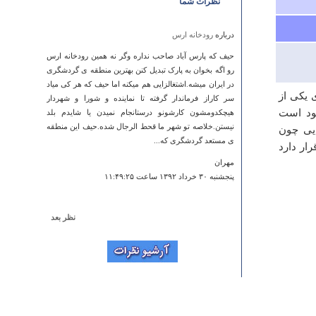
نظرات شما
درباره
رودخانه ارس
حیف که پارس آباد صاحب نداره وگر نه همین رودخانه ارس
رو اگه بخوان به پارک تبدیل کنن بهترین منطقه ی گردشگری
در ایران میشه.اشتغالزایی هم میکنه اما حیف که هر کی میاد
 یکی از
سر کاراز فرماندار گرفته تا نماینده و شورا و شهردار
ود است
هیچکدومشون کارشونو درستانجام نمیدن یا شایدم بلد
نیستن.خلاصه تو شهر ما قحط الرجال شده.حیف این منطقه
یی چون
ی مستعد گردشگری که...
ی غرب مشهد) قرار دارد
مهران
پنجشنبه ۳۰ خرداد ۱۳۹۲ ساعت ۱۱:۴۹:۲۵
نظر بعد
درباره
کافر گنبد
سلام. به نظر مکان خاص و جالبی می باشد.ما جمعه 29
فروردین 93 با اعضای انجمن راهنمایان قزوین قصد رفتن به
این مکان رو داریم. سپاس از شما
آرمین آچاک