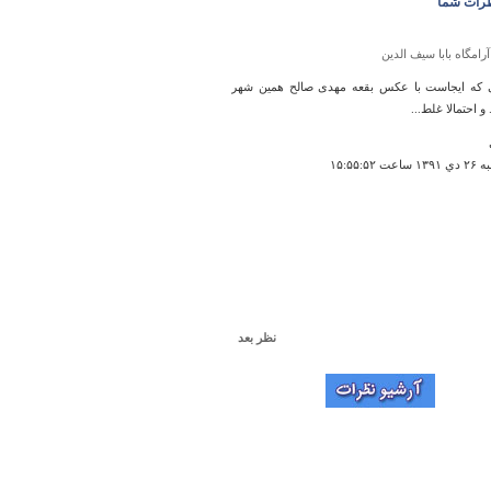
رات شما
آرامگاه بابا سیف الدین
که ایجاست با عکس بقعه مهدی صالح همین شهر
 و احتمالا غلط...
 ۱۵:۵۵:۵۲
نظر بعد
قلعه رستم
روز با یه کیا شاسی بلند رفتیم دیدیم قلعه رو -خیلی
اجوری داره -خیلی زیبا بود و حیف که کاوش نشده-
 حفاری غیرقانونی انجام شده بود -
ن