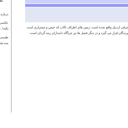
نظ
درباره
عکسی 
35 کیلومتری جنوب شرقی اردبیل واقع شده است. زمین های اطراف تالاب که خیس و چمنزاری است
یکیه!...
پرندگان قرار می گیرد و در دیگر فصل ها نیز چراگاه دامداران رمه گردان است.
طبسی
سه شنبه ۲۶ دي ۱۳۹۱ ساعت
درباره
سلام ام
جاده ن
کلی هم
سیستا