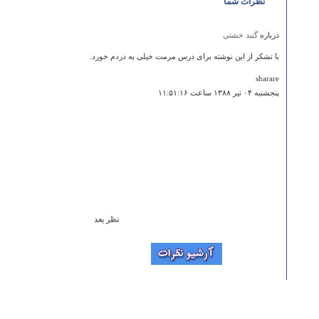
نظرات شما
درباره
گنبد خشتی
با تشکر از این نوشته برای درس مرمت خیلی به دردم خورد.
sharare
پنجشنبه ۰۴ تير ۱۳۸۸ ساعت ۱۱:۵۱:۱۶
نظر بعد
درباره
امامزاده اظهر بن علی
Whoa, whoa, get out the way with that good inforamiton.
Kengxuan
جمعه ۰۶ مرداد ۱۳۹۱ ساعت ۱۴:۵۶:۱۴