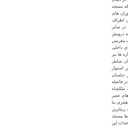
که مسجد
ران های
ن اطراف
در ساير
فه درويش
ت مقرنس
ای داخلی
درباره
كندوان
ه ها نيز
اگه یه نقشه گوگل میذاشتین تا جای اماکن رو روی نقشه
ان شامل
ببینیم، چیزی ازتون کم میشد؟
 استوار
مرتضی صادقی
ديلميان
سه شنبه ۰۲ مهر ۱۳۹۲ ساعت ۱۲:۱۲:۱۲
در فاصله
نت ملکشاه
های عصر
هجری بنا
يباترين
اط مسجد
 بنا گرديده است. احداث اين
درباره
حمام هلجرد