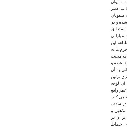
 - ايوان
chizi joz makhrobe azashh namonde
 به عصر
ه صفويان
شده و در
چهارشنبه ۱۳ دي ۱۳۹۱ ساعت ۱۹:۰۴:۲۵
 نستعليق
ه عباراتی
العه اين
رم ما به
 به محبت
نا شده و
تی به آن
ی تزئين
درباره
آب گرم رینه
آن لوحه
یکی از راههای جذب گردشگردرکشور . شهرکهای سینمایی
مر واقع
است که می توان ازآنها به عنوان شهری واقعی با مردمان و
می کند.
سنت های قدیمی استفاده نمائید. نیرو جذب نمایید زن و مرد
اشد.در سقف
و کوچک و بزرگ. نانوا. قصاب. خان. گاریچی و... در آنجا کار و
مذهبی و
زندگی کنند. گردشگررا در این مجموعه با لباسهای محلی
همان زمان واردنمائید و اجازه دهید درخانه ها سکونت یابند و
بر آن در
زندگی چند روزه یا یک هفته ای داشته باشند. دریک کلام
وهی خطاط
زندگی درگذشته .