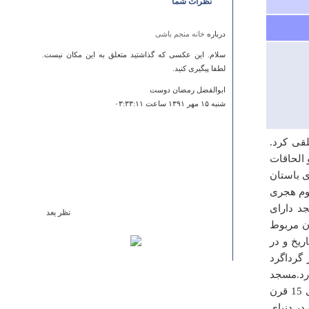
نظرات شما
درباره
خانه منجم باشی
سلام. این عکسی که گذاشتید متعلق به این مکان نیست.
لطفا پیگیری کنید.
ابوالفضل رمضان دوست
شنبه ۱۵ مهر ۱۳۹۱ ساعت ۰۳:۳۳:۱۱
قی کرد.
 الحاقات
 باستان
وم هجری
د دارای
نظر بعد
ن مربوط
درباره
روستای خرانق
ريخ و در
Your cranium must be protecting some very valuable
 گرداگرد
barnis.
ارد.مسجد
whacifurris
جامع اصفهان با نقشه چهار ايوانی بنا شده و از آنجا که ابداعات هنری و معماری 15 قرن
شنبه ۱۶ ارديبهشت ۱۳۹۱ ساعت ۱۶:۲۵:۱۳
در دنيای