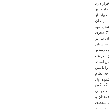
ار دارد
مهدی
ايتو نيز
چهارشنبه ۳۰ دي ۱۳۹۴ ساعت ۱۴:۰۸:۴۲
جهان از
 ايلخان
 شدن خود
درباره
مقبره شيداي نازار
را خدا بنده ناميد و وزير دانشمند او محمد ساوی و سال ساختمان آن يعنی 710 هجری
بهترين روستا
 نيز در
همايون محمدي
 شبستان
شنبه ۱۵ آذر ۱۳۹۳ ساعت ۰۰:۰۰:۲۷
به دستور
ز معروف
کل است.
 تأ مين
جه نظام
شيوه اول
 گوناگون
ت جهانی
درباره
حمام باغ نشاط
مندان و
ب متعددی
با سلام و عرض تبریک سال نو بنده در بازدید قبلی خود از
سایت وزین شما متوجه ریودادی اشتباه در باره باغ نشاط و
به رشته