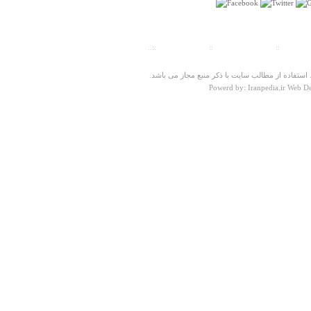
ت سنجی
::
پیش شماره شهرها
::
تلفنهای ضروری
::..
ستفاده از مطالب سایت با ذکر منبع مجاز می باشد.
Powerd by: Iranpedia.ir Web D
درباره
امام زاده سيدابراهيم
بنای این امامزاده واقعا مردم رو شگفت زده می کنه حیف
کسی این بنا رو نبینه
سید رضا رحیمی
دوشنبه ۳۰ آبان ۱۳۹۰ ساعت ۱۰:۵۹:۵۶
درباره
آرامگاه بوذرجمهر