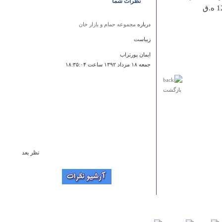
نظرات شما
کامران میرزا) فرزند و وزیر جنگ ‏ناصرالدین شاه بود . این مدرسه در سال 1264 ه.ق
درباره
مجموعه حمام و بازار خان
زیباست
ایمان پورتراب
جمعه ۱۸ مرداد ۱۳۹۲ ساعت ۱۸:۳۵:۰۴
بازگشت
نظر بعد
درباره
سرچشمه
واقعا جای قشنگیه بهشت گمشده ی ایران زمینه
محمد جواد عادل
شنبه ۲۶ اسفند ۱۳۹۱ ساعت ۱۶:۰۵:۱۷