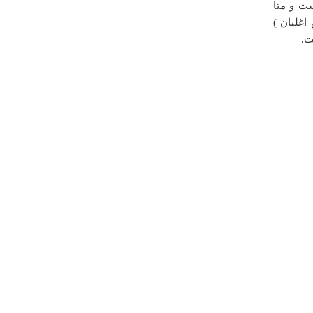
است و متا
غلیان )
ت.
درباره
کاخ شاسمن
چرا آدرس و محل دقیق کاخ را قرار نمیدین؟؟؟؟؟ ممنون
آناهیتا
سه شنبه ۱۳ تير ۱۳۹۱ ساعت ۲۲:۱۳:۴۳
درباره
تپه اهرنجان