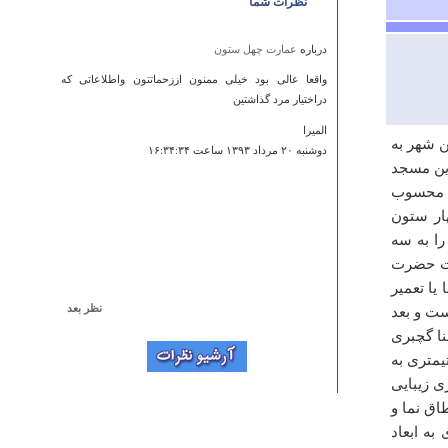
نظرات شما
درباره
عمارت چهل ستون
واقعا عالی بود خیلی ممنون اززحماتتون واطلاعاتی که
دراختیار مرد گذاشتین
المیرا
ن شهر به
دوشنبه ۲۰ مرداد ۱۳۹۳ ساعت ۱۶:۳۴:۳۴
ین مسجد
د محسوب
ار ستون
ا به سه
ات حضرت
یا تعمیر
نظر بعد
ست و بعد
درباره
روستاي آتان
نا گچبری
یمتری به
جای قشنگیه
 زیبایی
سمانه
اق نما و
جمعه ۲۳ خرداد ۱۳۹۳ ساعت ۱۶:۵۷:۳۶
به ابعاد