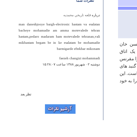
نظرات شما
درباره
قلعه تاريخي محمديه
man daneshjooye bargh-electronic hastam va esalatan
bacheye mohamadie am amma motevalede tehran
hastam,pedaro madaram ham motevalede tehranan,vali
mikhastam begam be in ke esalatam be mohamadie
محمدحسن خان
barmigarde eftekhar mikonam
ک اتاق
را مقرنس
faezeh changizi mohammadi
دوشنبه ۰۲ شهريور ۱۳۸۸ ساعت ۱۵:۲۸:۰۷
گنبد های
ست. ‏این
ا به خود
نظر بعد
درباره
پل زمان خان
اگه من فرزند این خان بزرگم شما چرا نوشتی عشایر
بختیاری
چهارشنبه ۲۲ ارديبهشت ۱۳۹۵ ساعت ۲۳:۲۵:۳۴