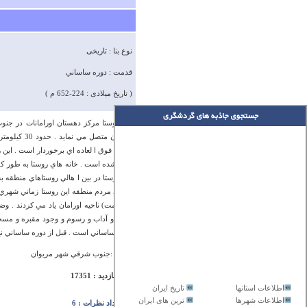
نوع بنا : تاریخی
قدمت : دوره ساساني
( تاریخ میلادی : 224-652 م )
مريوان متص
زيبايي فوق ا لعاده اي برخوردار است . اي
واقع شده است . خانه هاي روستا به طور 
اين روستا در بين ا هالي روستاهاي منطقه ب
اعتقاد مردم منطقه اين روستا زماني شهري
(حكومت) ناحيه اورامان ياد مي كردند . 
خاص و آداب و رسوم و وجود مقبره و مسجد پ
زمان ساساني است . قبل از دوره ساساني ن
آدرس :جنوب شرقي شهر مريوان
تعداد بازدید : 17351
اطلاعات استانها
تاریخ ایران
اطلاعات شهرها
ترین های ایران
تعداد نظرات : 6