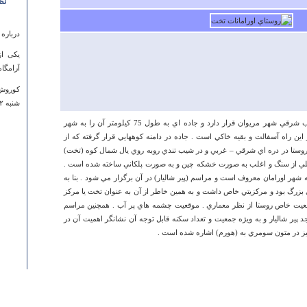
نظ
درباره
یکی از
آرامگا
کوروش
شنبه ۲۲ فروردين ۱۳۹۴ ساعت ۲۲:۰۳:۴۹
اين روستا مركز دهستان اورامانات در جنوب شرقي شهر مريوان قرار دارد و جاده اي به طول 75 كيلومتر آن را به شهر
ل مي نمايد . حدود 30 كيلومتر اين راه آسفالت و بقيه خاكي است . جاده در دامنه كوههايي قرار گرفته كه از
ن روستا در دره اي شرقي – غربي و در شيب تندي روبه روي يال شمال كوه (تخت)
كلي از سنگ و اغلب به صورت خشكه چين و به صورت پلكاني ساخته شده است .
ه شهر اورامان معروف است و مراسم (پير شاليار) در آن برگزار مي شود . بنا به
 بزرگ بود و مركزيتي خاص داشت و به همين خاطر از آن به عنوان تخت يا مركز
وضعيت خاص روستا از نظر معماري . موقعيت چشمه هاي پر آب . همچنين مراسم
ير شاليار و به ويژه جمعيت و تعداد سكنه قابل توجه آن نشانگر اهميت آن در
درباره
يز در متون سومري به (هورم) اشاره شده است .
 a ton.
ahaley
دوشنبه ۱۲ فروردين ۱۳۹۲ ساعت :۲۴