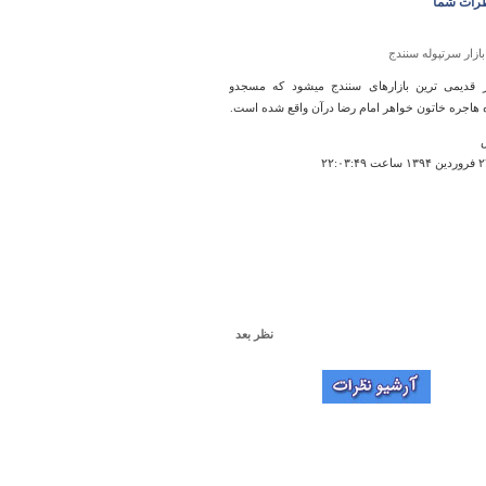
رات شما
بازار سرتپوله سنندج
 قدیمی ترین بازارهای سنندج میشود که مسجدو
ه هاجره خاتون خواهر امام رضا درآن واقع شده است.
نظر بعد
ماهیدشت ‏
Way to go on this essay, hlpeed
M
۱۹:۲۷