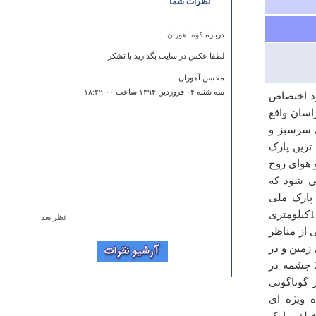
نظرات شما
درباره
کوه اهوران
لطفا عکس در سایت بگذارید با تشکر
محسن آهوران
سه شنبه ۰۴ فروردين ۱۳۹۴ ساعت ۱۸:۲۹:۰۰
ود اختصاص
اسان واقع
 سرسبز و
ترین پارک
 هوای روح
ی شود که
 پارک ملی
گلستان، دو شهرگنبد کاووس در 55 ‏کیلومتری غرب پارک و شهر بجنورد در115کیلومتری
نظر بعد
گان 2 ‏ساعت است. یکی از مناظر
درباره
ساحل بندر گز
زمین و در
sahele besiyar jaleb va zibaeiye vaghean kenare sahel
میان درختان جنگلی می جوشند و سرازیر می شوند. به نحوی که بیش از 20 ‏چشمه در
unam dar havaye barooni besiyar ghashango zibast
 گوناگونی
marjan s
 ویژه ای
جمعه ۰۵ مهر ۱۳۸۷ ساعت ۰۲:۵۰:۰۵
ختلف پارک