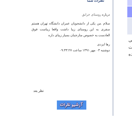
نظرات شما
درباره
روستای خرانق
سلام .من یکی از دانشجویان عمران دانشگاه تهران هستم
سفری به این روستای زیبا داشت واقعا زیباست فوق
العادست.به خصوص منارجنبان بسیار زیبای داره
ی
رها ایزدی
ت
دوشنبه ۰۳ مهر ۱۳۹۱ ساعت ۰۹:۳۳:۲۷
ه
نظر بعد
درباره
غار هندل آباد( هندو آباد )
اطلاع رسانی اصلا خوب نیست
علی سبکسر تبادکان
سه شنبه ۱۶ اسفند ۱۳۹۰ ساعت ۱۲:۲۶:۱۹