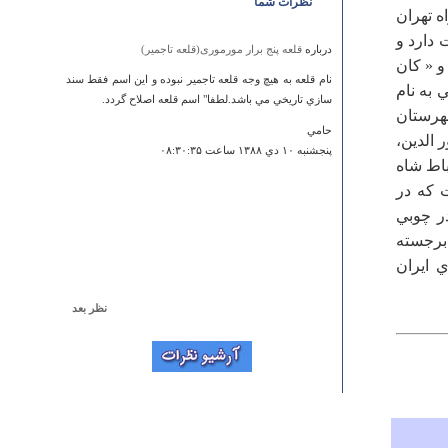
نظرات شما
بر سر راه تهران
تر مربع وسعت دارد و
درباره
قلعه پنج برار مورموری(قلعه تاجمیر)
و « كان
نام قلعه به هيچ وجه قلعه تاجمير نبوده و اين اسم فقط سند
 به نام
سازي تاريخي مي باشد.لطفا" اسم قلعه اصلاح گردد.
شهرستان
حامي
 الدين،
پنجشنبه ۱۰ دي ۱۳۸۸ ساعت ۰۸:۳۰:۳۵
باط شاه
ت كه در
ر چوبي
ياسي برجسته
 ايران
نظر بعد
درباره
تنگ سرخ
تنگ سرخ کاملا پرت از جاده شیراز می باشد روستای
گنجگون درمسیر جاده شیراز ودریام تعطیلات درکنار رودخانه
تعدادزیادی مشغول سیاحت وتفریح می باشد
خ م