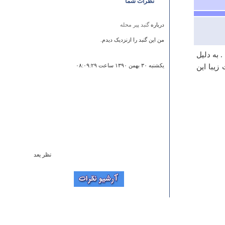
نظرات شما
درباره
گنبد پیر محله
من این گنبد را ازنزدیک دیدم.
 به دلیل
زیبا این
يكشنبه ۳۰ بهمن ۱۳۹۰ ساعت ۰۸:۰۹:۲۹
نظر بعد
درباره
قلعه فلک الافلاک
با سلام بنده از این اثر دیدن کرده ام بی نظیر و دیدنی به
همه پیشنهاد میکنم ازش دیدن کنند.با تشکر
حسین اصفهانی
جمعه ۱۳ آبان ۱۳۹۰ ساعت ۰۶:۳۸:۳۸