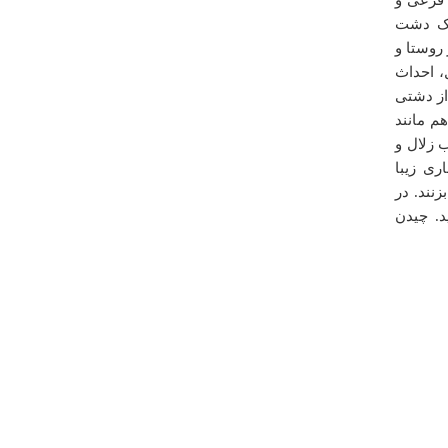
ه یک دشت
روستا و
ل، احداث
از دشتی
 تنگه هم مانند
 زلال و
درباره
درياچه مارميشلو
ری زیبا
زنند. در
جاي بسيا ر خوب و با صفاي و بكري است ولي حيف از اين
د. چیدن
منطقه در امد توريستي ميشود كرد كه نمي كنند نميدانم
چرا////؟؟؟؟
حيدر پور
شنبه ۱۶ آذر ۱۳۹۲ ساعت ۱۸:۵۹:۳۷
درباره
روستاي اشكذر