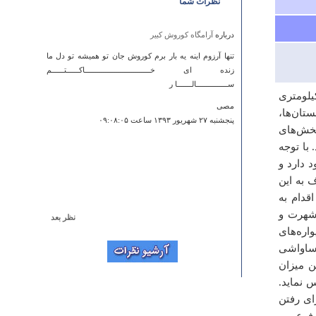
نظرات شما
درباره
آرامگاه كوروش كبير
تنها آرزوم اینه یه بار برم کوروش جان تو همیشه تو دل ما
زنده ای خـــــــــــــــــــــــــــــــاکــــــتــــــم
ســـــــــــــــالـــــــا ر
 تنگه ساواشی مکانی با جاذبه‌های گردشگری است که در حدود ۱۵ کیلومتری
مصی
تان‌ها،
پنجشنبه ۲۷ شهريور ۱۳۹۳ ساعت ۰۹:۰۸:۰۵
بخش‌های
با توجه
 دارد و
 به این
قدام به
 شهرت و
نظر بعد
دود ۳۰۰ متر و با دیواره‌های
درباره
بند دره
ه‌های ساواشی
ما بیرجندی ها فقط همینو داریم. برگ سبزی
ن میزان
ali
 نماید.
سه شنبه ۲۲ فروردين ۱۳۹۱ ساعت ۱۳:۰۰:۵۰
ای رفتن
جاده فرعی و