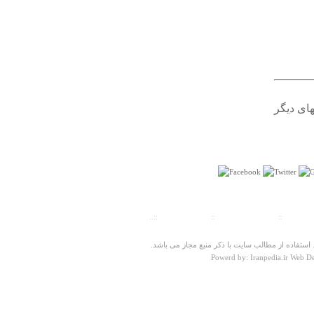
های دیگر
درباره
قلعه بردوك
اين قلعه دراصل بنام گودل است نه بردوک.
سهراب بادروح
پنجشنبه ۱۲ دي ۱۳۹۲ ساعت ۰۱:۵۱:۰۰
ت سنجی
::
پیش شماره شهرها
::
تلفنهای ضروری
::..
ستفاده از مطالب سایت با ذکر منبع مجاز می باشد.
Powerd by: Iranpedia.ir Web D
درباره
گلمکان