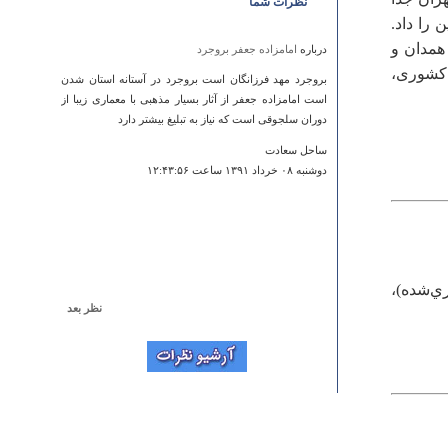
نظرات شما
 را داد.
 همدان و
درباره
امامزاده جعفر بروجرد
 کشوری،
بروجرد مهد فرزانگان است بروجرد در آستانه استان شدن
است امامزاده جعفر از آثار بسیار مذهبی با معماری زیبا از
دوران سلجوقی است که نیاز به تبلیغ بیشتر دارد
ساحل سعادت
دوشنبه ۰۸ خرداد ۱۳۹۱ ساعت ۱۲:۴۳:۵۶
ي‌شده‌)،
نظر بعد
درباره
حمام باغ نشاط
You've really helped me understand the iseuss. Thanks.
Torie
يكشنبه ۱۸ دي ۱۳۹۰ ساعت ۰۶:۱۰:۰۷