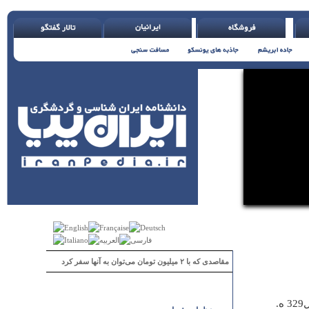
مقاصدی که با ۲ میلیون تومان می‌توان به آنها سفر کرد
‏´´حکیم ابولقاسم فردوسی طوسی`´ بزرگترین شاعر حماسه سرای ایران، در سال329‏‎ ‎ه.