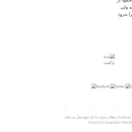
د ولی
قاسم
پنجشنبه ۲۷ آذر ۱۳۹۳ ساعت ۰۸:۵۵:۱۴
ا بدرود
درباره
بقعه پیر قطب الدین
بی خود ترین جای دنیا
بازگشت
سی
سه شنبه ۱۷ بهمن ۱۳۹۱ ساعت ۲۰:۰۹:۲۶
ت سنجی
::
پیش شماره شهرها
::
تلفنهای ضروری
::..
ستفاده از مطالب سایت با ذکر منبع مجاز می باشد.
Powerd by: Iranpedia.ir Web D
درباره
خانه میرزا کوچک جنگلی