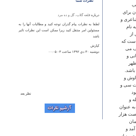
نظرات شما
سب
ن برای
درباره
قلعه گلاب، گل و ده مرد
شاعری و
لطفا به نظرات پيام گذران توجه كنيد و مطالبات آنها را به
 نام
مسئولين امر منتقل كنيد زيرا ممكن است اين نظرات تاثير
 از
باشد
ماست که
كيارش
یف می
دوشنبه ۳۰ دي ۱۳۹۲ ساعت ۰۰:۰۵:۰۳
نی و
ظهر
باشد.
اوش و
دت سی و
ود
نظر بعد
ه و
درباره
قلعه پنج برار مورموری(قلعه تاجمیر)
ه عنوان
تاریخ این قلعه به هزاران سال پیش می رسد. اما نامگذاری
شصت هزار
آن به عزیز تاجمیر به خاطر عقده ی خود کمتر بینی داشته
مان
که این مرحوم داشته است. عزیز تاجمیر بنده خدا یک فردی
بی سواد بوده اما از رفتار برخی ها سواستفاده کرده
آمد و
وتوانسته است زمین زراعی زیادی به دست آورد
حمود از